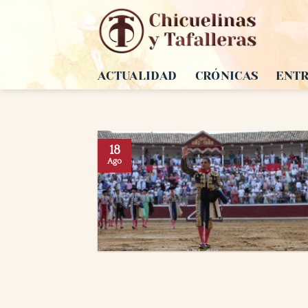
Saltar
al
contenido
ACTUALIDAD
CRÓNICAS
ENTR
18
Ago