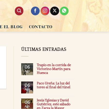
E EL BLOG
CONTACTO
ÚLTIMAS ENTRADAS
Trapío en la corrida de
06
Victorino Martín para
Ago
Huesca
Paco Ureña: La luz del
06
toreo al final del túnel
Ago
Jesús Yglesias y David
06
Gutiérrez, este sábado
Ago
en Zarza la Mayor