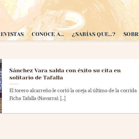
EVISTAS
CONOCE A…
¿SABÍAS QUE…?
SOBR
Sánchez Vara salda con éxito su cita en
solitario de Tafalla
El torero alcarreño le cortó la oreja al último de la corrida
Ficha Tafalla (Navarra). [...]