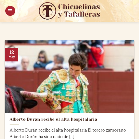
Saltar
al
contenido
12
May
Alberto Durán recibe el alta hospitalaria
Alberto Durán recibe el alta hospitalaria El torero zamorano
Alberto Durán ha sido dado de [...]