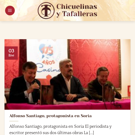
Saltar
al
contenido
03
Ene
Alfonso Santiago, protagonista en Soria
Alfonso Santiago, protagonista en Soria El periodista y
escritor presentó sus dos últimas obras La [...]