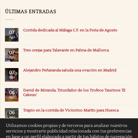
ÚLTIMAS ENTRADAS
Corrida dedicada al Málaga C.F. en la Feria de Agosto
07
Ago
Tres orejas para Talavante en Palma de Mallorca
07
Ago
Alejandro Peñaranda saluda una ovación en Madrid
07
Ago
David de Miranda, Triunfador de los Trofeos Taurinos ‘El
06
Cabezo’
Ago
Trapío en la corrida de Victorino Martín para Huesca
06
Ago
Utilizamos cookies propias y de terceros para analizar nuestros
servicios y mostrarte publicidad relacionada con tus preferencias
en base a un perfil elaborado a partir de tus hábitos de navegación