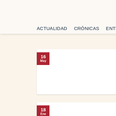
Saltar
al
contenido
ACTUALIDAD
CRÓNICAS
ENT
16
May
18
Ene