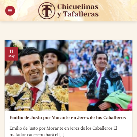
Saltar
al
contenido
11
May
Emilio de Justo por Morante en Jerez de los Caballeros
Emilio de Justo por Morante en Jerez de los Caballeros El
matador cacereño hará el [...]