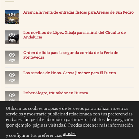
Arranca la venta de entradas físicas para Arenas de San Pedro
09
Ago
Los novillos de López Gibaja para la final del Circuito de
09
Andalucía
Ago
Orden de lidia para la segunda corrida de la Feria de
09
Pontevedra
Ago
Los astados de Hnos. García Jiménez para El Puerto
09
Ago
Rober Alegre, triunfador en Huesca
09
Ago
Utilizamos cookies propias y de terceros para analizar nuestros
servicios y mostrarte publicidad relacionada con tus preferencias
en base a un perfil elaborado a partir de tus hábitos de navegación
(por ejemplo, páginas visitadas). Puedes obtener más información
ajustes
y configurar tus preferencias
.