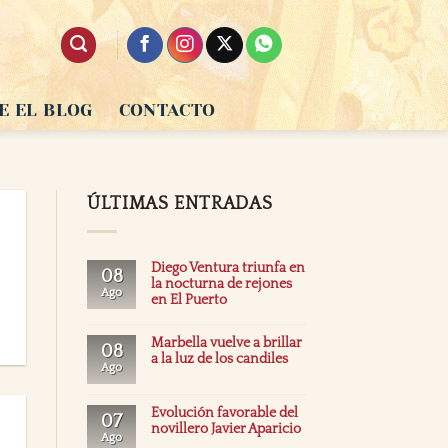
E EL BLOG
CONTACTO
ÚLTIMAS ENTRADAS
Diego Ventura triunfa en
08
la nocturna de rejones
Ago
en El Puerto
Marbella vuelve a brillar
08
a la luz de los candiles
Ago
Evolución favorable del
07
novillero Javier Aparicio
Ago