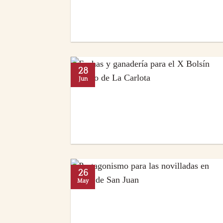
28
Jun
26
May