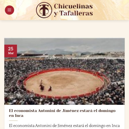
Saltar
al
contenido
25
Mar
El economista Antonini de Jiménez estará el domingo
en Inca
El economista Antonini de Jiménez estará el domingo en Inca