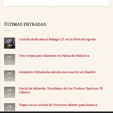
ÚLTIMAS ENTRADAS
Corrida dedicada al Málaga C.F. en la Feria de Agosto
07
Ago
Tres orejas para Talavante en Palma de Mallorca
07
Ago
Alejandro Peñaranda saluda una ovación en Madrid
07
Ago
David de Miranda, Triunfador de los Trofeos Taurinos ‘El
06
Cabezo’
Ago
Trapío en la corrida de Victorino Martín para Huesca
06
Ago