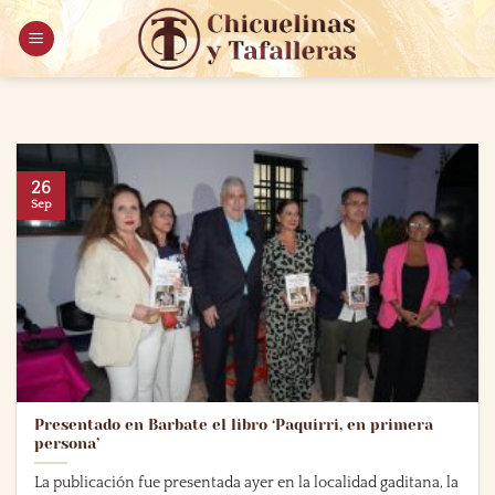
Saltar
al
contenido
26
Sep
Presentado en Barbate el libro ‘Paquirri, en primera
persona’
La publicación fue presentada ayer en la localidad gaditana, la