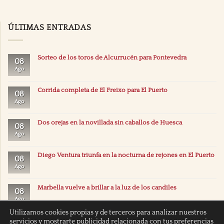
ÚLTIMAS ENTRADAS
Sorteo de los toros de Alcurrucén para Pontevedra
08
Ago
Corrida completa de El Freixo para El Puerto
08
Ago
Dos orejas en la novillada sin caballos de Huesca
08
Ago
Diego Ventura triunfa en la nocturna de rejones en El Puerto
08
Ago
Marbella vuelve a brillar a la luz de los candiles
08
Ago
Utilizamos cookies propias y de terceros para analizar nuestros
servicios y mostrarte publicidad relacionada con tus preferencias