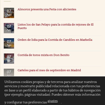
Almorox presenta una Feria con alicientes
07
Ago
Listos los de San Pelayo para la corrida de rejones de El
07
Puerto
Ago
Orden de lidia para la Corrida de Candiles en Marbella
07
Ago
Corrida de toros mixta en Don Benito
07
Ago
Carteles para el mes de septiembre en Madrid
07
Ago
Utilizamos cookies propias y de terceros para analizar nuestros
servicios y mostrarte publicidad relacionada con tus preferencias
en base a un perfil elaborado a partir de tus hábitos de navegación
(por ejemplo, páginas visitadas). Puedes obtener más información
ajustes
y configurar tus preferencias
.