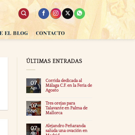
E EL BLOG
CONTACTO
ÚLTIMAS ENTRADAS
Corrida dedicada al
07
Málaga C.F. en la Feria de
Ago
Agosto
Tres orejas para
07
Talavante en Palma de
Ago
Mallorca
Alejandro Peñaranda
07
saluda una ovación en
Ago