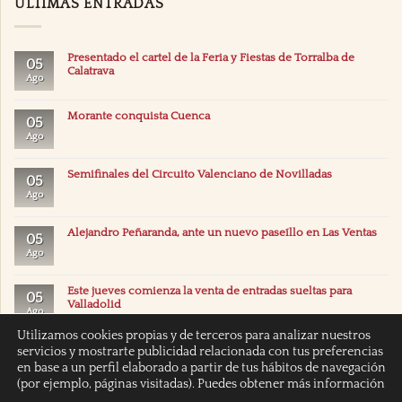
ÚLTIMAS ENTRADAS
Presentado el cartel de la Feria y Fiestas de Torralba de
05
Calatrava
Ago
Morante conquista Cuenca
05
Ago
Semifinales del Circuito Valenciano de Novilladas
05
Ago
Alejandro Peñaranda, ante un nuevo paseíllo en Las Ventas
05
Ago
Este jueves comienza la venta de entradas sueltas para
05
Valladolid
Ago
Utilizamos cookies propias y de terceros para analizar nuestros
servicios y mostrarte publicidad relacionada con tus preferencias
en base a un perfil elaborado a partir de tus hábitos de navegación
(por ejemplo, páginas visitadas). Puedes obtener más información