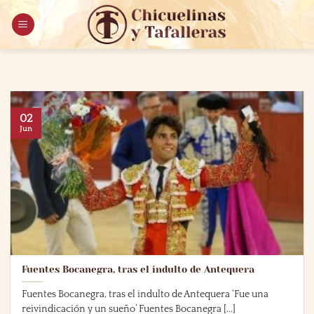
Saltar
al
contenido
02
Jun
Fuentes Bocanegra, tras el indulto de Antequera
Fuentes Bocanegra, tras el indulto de Antequera ‘Fue una
reivindicación y un sueño’ Fuentes Bocanegra [...]