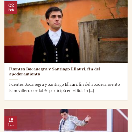
02
Feb
Fuentes Bocanegra y Santiago Ellauri, fin del
apoderamiento
Fuentes Bocanegra y Santiago Ellauri, fin del apoderamiento
El novillero cordobés participó en el Bolsín [...]
18
Jun