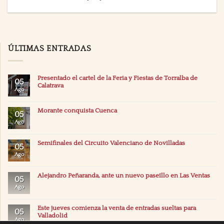
ÚLTIMAS ENTRADAS
Presentado el cartel de la Feria y Fiestas de Torralba de
05
Calatrava
Ago
Morante conquista Cuenca
05
Ago
Semifinales del Circuito Valenciano de Novilladas
05
Ago
Alejandro Peñaranda, ante un nuevo paseíllo en Las Ventas
05
Ago
Este jueves comienza la venta de entradas sueltas para
05
Valladolid
Ago