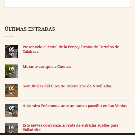
ÚLTIMAS ENTRADAS
Presentado el cartel de la Feria y Fiestas de Torralba de
05
Calatrava
Ago
Morante conquista Cuenca
05
Ago
Semifinales del Circuito Valenciano de Novilladas
05
Ago
Alejandro Peñaranda, ante un nuevo paseíllo en Las Ventas
05
Ago
Este jueves comienza la venta de entradas sueltas para
05
Valladolid
Ago