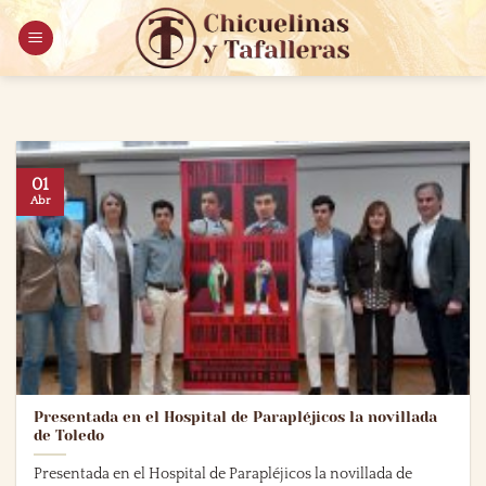
Saltar
al
contenido
01
Abr
Presentada en el Hospital de Parapléjicos la novillada
de Toledo
Presentada en el Hospital de Parapléjicos la novillada de