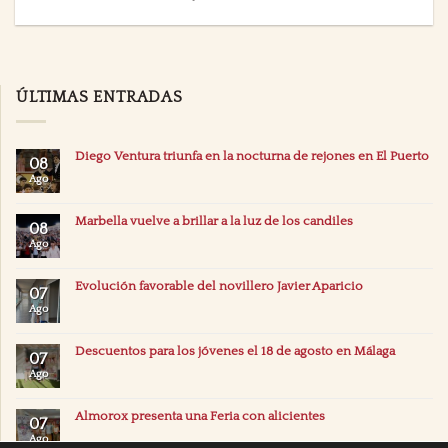
ÚLTIMAS ENTRADAS
Diego Ventura triunfa en la nocturna de rejones en El Puerto
08
Ago
Marbella vuelve a brillar a la luz de los candiles
08
Ago
Evolución favorable del novillero Javier Aparicio
07
Ago
Descuentos para los jóvenes el 18 de agosto en Málaga
07
Ago
Almorox presenta una Feria con alicientes
07
Ago