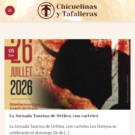
Saltar
al
contenido
05
Jun
La Jornada Taurina de Orthez, con carteles
La Jornada Taurina de Orthez, con carteles Los festejos se
celebrarán el domingo 26 de [...]