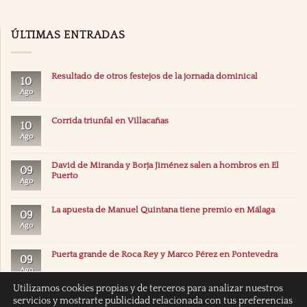
ÚLTIMAS ENTRADAS
Resultado de otros festejos de la jornada dominical
10
Ago
Corrida triunfal en Villacañas
10
Ago
David de Miranda y Borja Jiménez salen a hombros en El
09
Puerto
Ago
La apuesta de Manuel Quintana tiene premio en Málaga
09
Ago
Puerta grande de Roca Rey y Marco Pérez en Pontevedra
09
Ago
Utilizamos cookies propias y de terceros para analizar nuestros
servicios y mostrarte publicidad relacionada con tus preferencias