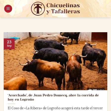
Saltar
al
contenido
23
Sep
‘Acorchado’, de Juan Pedro Domecq, abre la corrida de
hoy en Logroño
El Coso de «La Ribera» de Logroño acogerá esta tarde el tercer