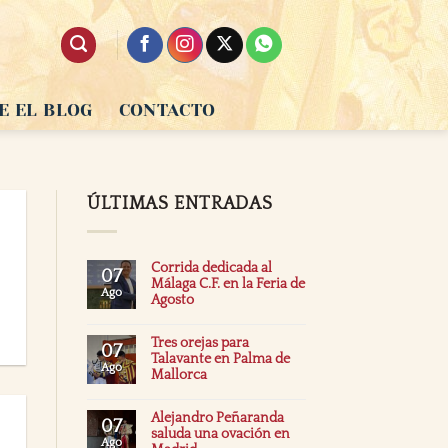
E EL BLOG
CONTACTO
ÚLTIMAS ENTRADAS
Corrida dedicada al
07
Málaga C.F. en la Feria de
Ago
Agosto
Tres orejas para
07
Talavante en Palma de
Ago
Mallorca
Alejandro Peñaranda
07
saluda una ovación en
Ago