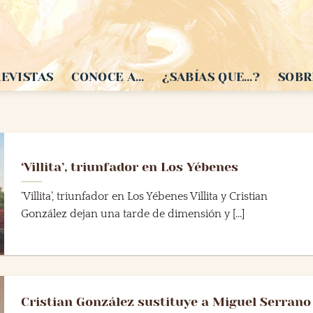
EVISTAS
CONOCE A…
¿SABÍAS QUE…?
SOBR
‘Villita’, triunfador en Los Yébenes
‘Villita’, triunfador en Los Yébenes Villita y Cristian
González dejan una tarde de dimensión y [...]
Cristian González sustituye a Miguel Serrano