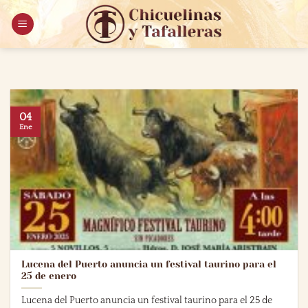
Saltar
al
contenido
04
Ene
Lucena del Puerto anuncia un festival taurino para el
25 de enero
Lucena del Puerto anuncia un festival taurino para el 25 de