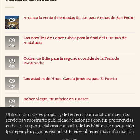
Arranca la venta de entradas físicas para Arenas de San Pedro
09
Ago
Los novillos de López Gibaja para la final del Circuito de
09
Andalucía
Ago
Orden de lidia para la segunda corrida de la Feria de
09
Pontevedra
Ago
Los astados de Hnos. García Jiménez para El Puerto
09
Ago
Rober Alegre, triunfador en Huesca
09
Ago
Utilizamos cookies propias y de terceros para analizar nuestros
servicios y mostrarte publicidad relacionada con tus preferencias
en base a un perfil elaborado a partir de tus hábitos de navegación
(por ejemplo, páginas visitadas). Puedes obtener más información
ajustes