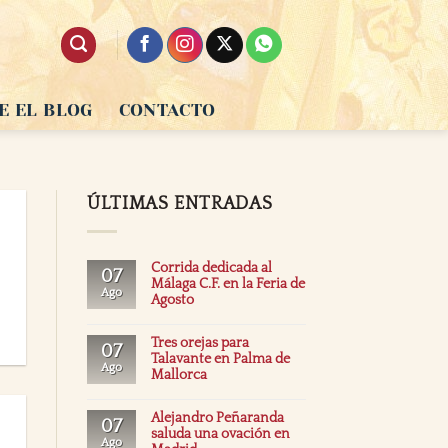
E EL BLOG
CONTACTO
ÚLTIMAS ENTRADAS
Corrida dedicada al
07
Málaga C.F. en la Feria de
Ago
Agosto
Tres orejas para
07
Talavante en Palma de
Ago
Mallorca
Alejandro Peñaranda
07
saluda una ovación en
Ago