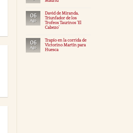
Madrid
David de Miranda,
06
Triunfador de los
Ago
Trofeos Taurinos ‘El
Cabezo’
Trapío en la corrida de
06
Victorino Martín para
Ago
Huesca