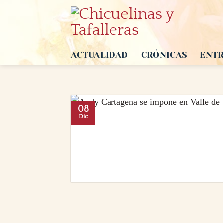
Saltar
al
contenido
ACTUALIDAD
CRÓNICAS
ENTR
08
Dic