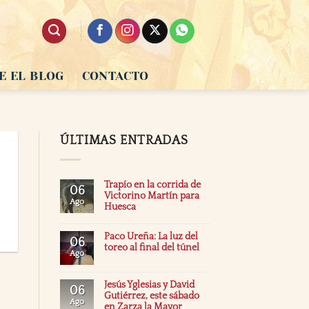
E EL BLOG
CONTACTO
ÚLTIMAS ENTRADAS
Trapío en la corrida de
06
Victorino Martín para
Ago
Huesca
Paco Ureña: La luz del
06
toreo al final del túnel
Ago
Jesús Yglesias y David
06
Gutiérrez, este sábado
Ago
en Zarza la Mayor