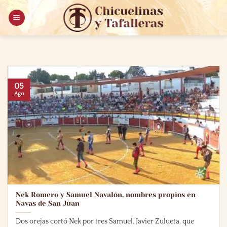
Saltar
al
contenido
05
Ago
Nek Romero y Samuel Navalón, nombres propios en
Navas de San Juan
Dos orejas cortó Nek por tres Samuel. Javier Zulueta, que