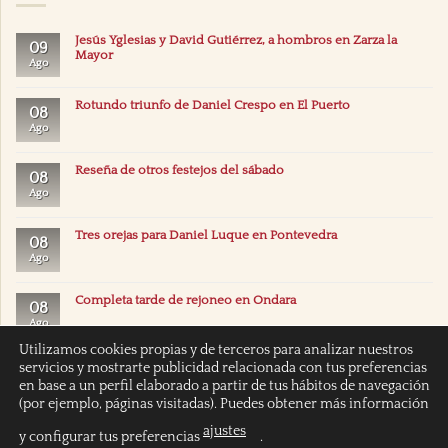
Jesús Yglesias y David Gutiérrez, a hombros en Zarza la
09
Mayor
Ago
Rotundo triunfo de Daniel Crespo en El Puerto
08
Ago
Reseña de otros festejos del sábado
08
Ago
Tres orejas para Daniel Luque en Pontevedra
08
Ago
Completa tarde de rejoneo en Ondara
08
Ago
Utilizamos cookies propias y de terceros para analizar nuestros
servicios y mostrarte publicidad relacionada con tus preferencias
en base a un perfil elaborado a partir de tus hábitos de navegación
(por ejemplo, páginas visitadas). Puedes obtener más información
ajustes
y configurar tus preferencias
.