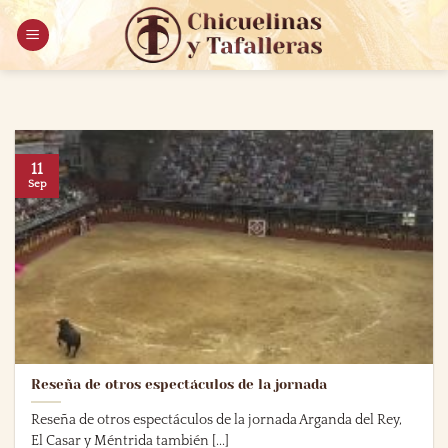
Saltar
al
contenido
11
Sep
Reseña de otros espectáculos de la jornada
Reseña de otros espectáculos de la jornada Arganda del Rey,
El Casar y Méntrida también [...]