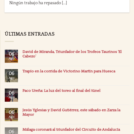
Ningún trabajo ha repasado [...]
ÚLTIMAS ENTRADAS
David de Miranda, Triunfador de los Trofeos Taurinos ‘El
06
Cabezo’
Ago
Trapío en la corrida de Victorino Martín para Huesca
06
Ago
Paco Ureña: La luz del toreo al final del túnel
06
Ago
Jesús Yglesias y David Gutiérrez, este sábado en Zarza la
06
Mayor
Ago
Málaga coronará al triunfador del Circuito de Andalucía
06