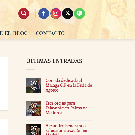
E EL BLOG
CONTACTO
ÚLTIMAS ENTRADAS
Corrida dedicada al
07
Málaga C.F. en la Feria de
Ago
Agosto
Tres orejas para
07
Talavante en Palma de
Ago
Mallorca
Alejandro Peñaranda
07
saluda una ovación en
Ago