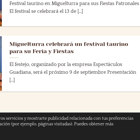
Festival taurino en Miguelturra para sus Fiestas Patronales
El festival se celebrará el 13 de [...]
Miguelturra celebrará un festival taurino
para su Feria y Fiestas
El festejo, organizado por la empresa Espectáculos
Guadiana, será el próximo 9 de septiembre Presentación
[...]
ros servicios y mostrarte publicidad relacionada con tus preferencias
gación (por ejemplo, páginas visitadas). Puedes obtener más
 PRIVACIDAD
AVISO LEGAL