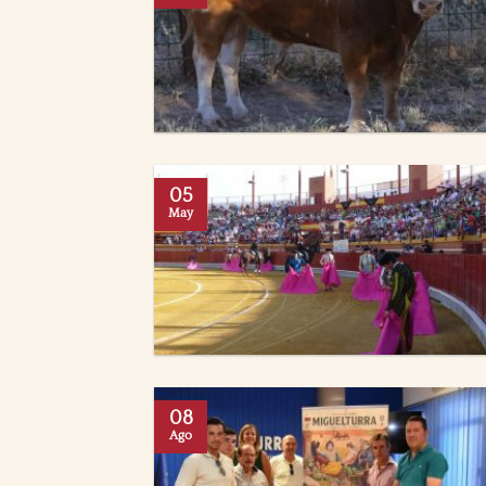
05
May
08
Ago