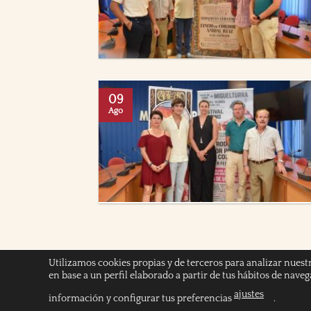
09
Ago
Utilizamos cookies propias y de terceros para analizar nuest
en base a un perfil elaborado a partir de tus hábitos de nave
INICIO
POLÍTICA DE COOKIES
POLITICA DE
ajustes
información y configurar tus preferencias
.
Copyright 2026 ©
Chicuelinas y Tafalleras