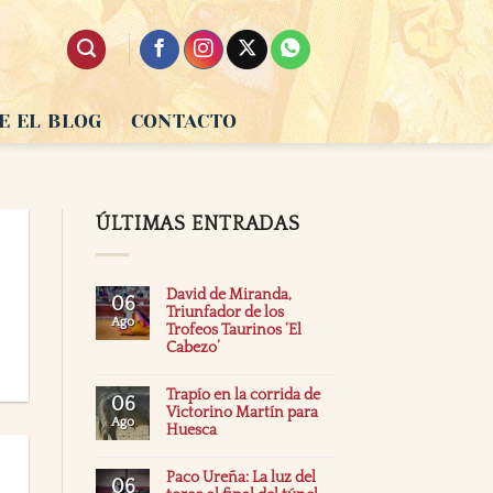
E EL BLOG
CONTACTO
ÚLTIMAS ENTRADAS
David de Miranda,
06
Triunfador de los
Ago
Trofeos Taurinos ‘El
Cabezo’
Trapío en la corrida de
06
Victorino Martín para
Ago
Huesca
Paco Ureña: La luz del
06