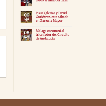
toreo al final del túnel
Ago
Jesús Yglesias y David
06
Gutiérrez, este sábado
Ago
en Zarza la Mayor
Málaga coronará al
06
triunfador del Circuito
Ago
de Andalucía