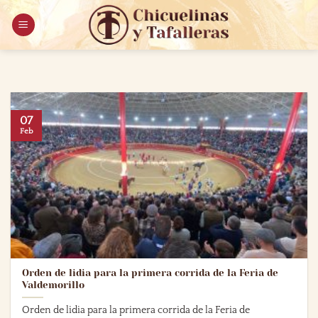
Saltar
al
contenido
07
Feb
Orden de lidia para la primera corrida de la Feria de
Valdemorillo
Orden de lidia para la primera corrida de la Feria de