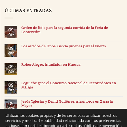
ÚLTIMAS ENTRADAS
Orden de lidia para la segunda corrida de la Feria de
09
Pontevedra
Ago
Los astados de Hnos. García Jiménez para El Puerto
09
Ago
Rober Alegre, triunfador en Huesca
09
Ago
Leguiche gana el Concurso Nacional de Recortadores en
09
Málaga
Ago
Jesús Yglesias y David Gutiérrez, a hombros en Zarza la
09
Mayor
Ago
Utilizamos cookies propias y de terceros para analizar nuestros
servicios y mostrarte publicidad relacionada con tus preferencias
en base a un perfil elaborado a partir de tus hábitos de navegación