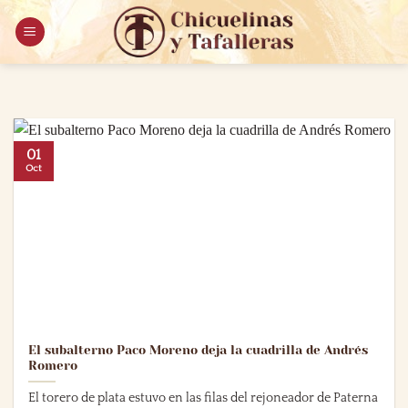
Saltar
al
contenido
01
Oct
El subalterno Paco Moreno deja la cuadrilla de Andrés
Romero
El torero de plata estuvo en las filas del rejoneador de Paterna