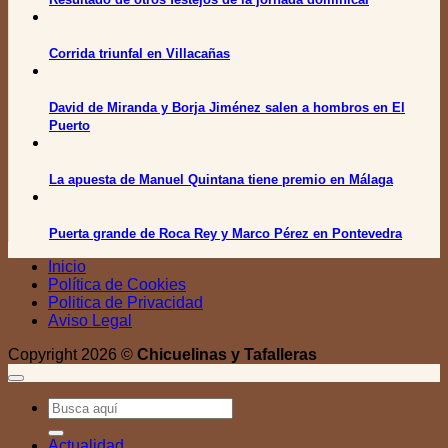
Corrida triunfal en Villacañas
David de Miranda y Borja Jiménez salen a hombros en El
Puerto
La apuesta de Manuel Quintana tiene premio en Málaga
Puerta grande de Roca Rey y Marco Pérez en Pontevedra
Inicio
Política de Cookies
Politica de Privacidad
Aviso Legal
Copyright 2026 ©
Chicuelinas y Tafalleras
Actualidad