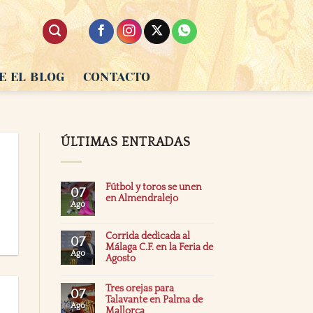
E EL BLOG
CONTACTO
ÚLTIMAS ENTRADAS
Fútbol y toros se unen
07
en Almendralejo
Ago
Corrida dedicada al
07
Málaga C.F. en la Feria de
Ago
Agosto
Tres orejas para
07
Talavante en Palma de
Ago
Mallorca