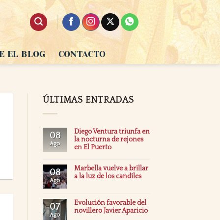
E EL BLOG
CONTACTO
ÚLTIMAS ENTRADAS
Diego Ventura triunfa en
08
la nocturna de rejones
Ago
en El Puerto
Marbella vuelve a brillar
08
a la luz de los candiles
Ago
Evolución favorable del
07
novillero Javier Aparicio
Ago