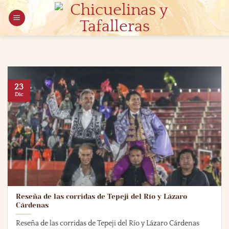
Saltar
al
contenido
23
Dic
Reseña de las corridas de Tepeji del Río y Lázaro
Cárdenas
Reseña de las corridas de Tepeji del Río y Lázaro Cárdenas