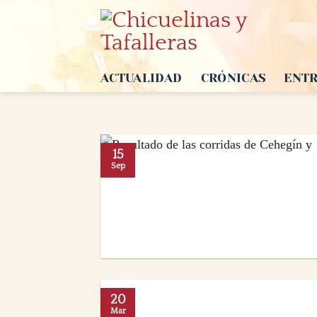
Saltar
al
contenido
ACTUALIDAD
CRÓNICAS
ENTR
15
Sep
20
Mar