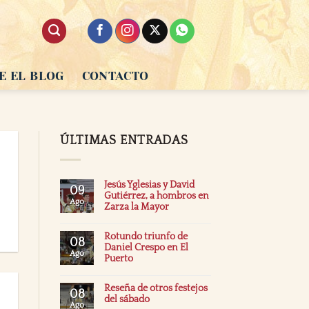
E EL BLOG
CONTACTO
ÚLTIMAS ENTRADAS
Jesús Yglesias y David
09
Gutiérrez, a hombros en
Ago
Zarza la Mayor
Rotundo triunfo de
08
Daniel Crespo en El
Ago
Puerto
Reseña de otros festejos
08
del sábado
Ago