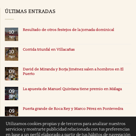
ÚLTIMAS ENTRADAS
Resultado de otros festejos de la jornada dominical
10
Ago
Corrida triunfal en Villacañas
10
Ago
David de Miranda y Borja Jiménez salen a hombros en El
09
Puerto
Ago
La apuesta de Manuel Quintana tiene premio en Málaga
09
Ago
Puerta grande de Roca Rey y Marco Pérez en Pontevedra
09
Ago
Utilizamos cookies propias y de terceros para analizar nuestros
servicios y mostrarte publicidad relacionada con tus preferencias
en base a un perfil elaborado a partir de tus hábitos de navegación