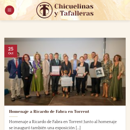
Saltar
al
contenido
25
Oct
Homenaje a Ricardo de Fabra en Torrent
Homenaje a Ricardo de Fabra en Torrent Junto al homenaje
se inauguró también una exposición [...]