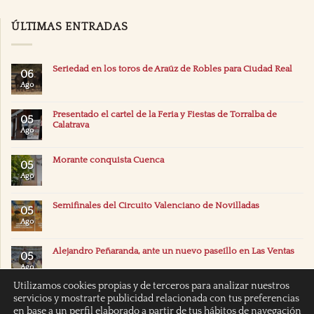
ÚLTIMAS ENTRADAS
Seriedad en los toros de Araúz de Robles para Ciudad Real
06
Ago
Presentado el cartel de la Feria y Fiestas de Torralba de
05
Calatrava
Ago
Morante conquista Cuenca
05
Ago
Semifinales del Circuito Valenciano de Novilladas
05
Ago
Alejandro Peñaranda, ante un nuevo paseíllo en Las Ventas
05
Ago
Utilizamos cookies propias y de terceros para analizar nuestros
servicios y mostrarte publicidad relacionada con tus preferencias
en base a un perfil elaborado a partir de tus hábitos de navegación