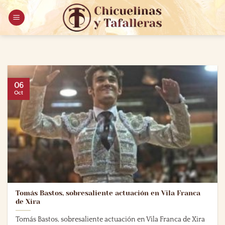
Saltar
al
contenido
06
Oct
Tomás Bastos, sobresaliente actuación en Vila Franca
de Xira
Tomás Bastos, sobresaliente actuación en Vila Franca de Xira