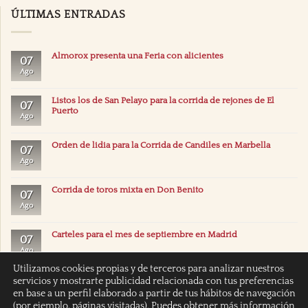
ÚLTIMAS ENTRADAS
Almorox presenta una Feria con alicientes
07
Ago
Listos los de San Pelayo para la corrida de rejones de El
07
Puerto
Ago
Orden de lidia para la Corrida de Candiles en Marbella
07
Ago
Corrida de toros mixta en Don Benito
07
Ago
Carteles para el mes de septiembre en Madrid
07
Ago
Utilizamos cookies propias y de terceros para analizar nuestros
servicios y mostrarte publicidad relacionada con tus preferencias
en base a un perfil elaborado a partir de tus hábitos de navegación
(por ejemplo, páginas visitadas). Puedes obtener más información