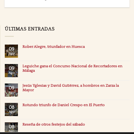
ÚLTIMAS ENTRADAS
Rober Alegre, triunfador en Huesca
09
Ago
Leguiche gana el Concurso Nacional de Recortadores en
09
Málaga
Ago
Jesús Yglesias y David Gutiérrez, a hombros en Zarza la
09
Mayor
Ago
Rotundo triunfo de Daniel Crespo en El Puerto
08
Ago
Reseña de otros festejos del sábado
08
Ago