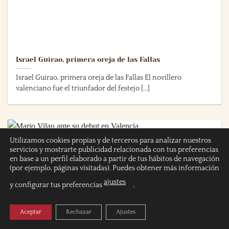
Israel Guirao, primera oreja de las Fallas
Israel Guirao, primera oreja de las Fallas El novillero
valenciano fue el triunfador del festejo [...]
07
Utilizamos cookies propias y de terceros para analizar nuestros
Mar
servicios y mostrarte publicidad relacionada con tus preferencias
en base a un perfil elaborado a partir de tus hábitos de navegación
(por ejemplo, páginas visitadas). Puedes obtener más información
ajustes
y configurar tus preferencias
.
Aceptar
Rechazar
Ajustes