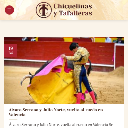
Saltar
al
contenido
19
Jul
Álvaro Serrano y Julio Norte, vuelta al ruedo en
Valencia
Álvaro Serrano y Julio Norte, vuelta al ruedo en Valencia Se