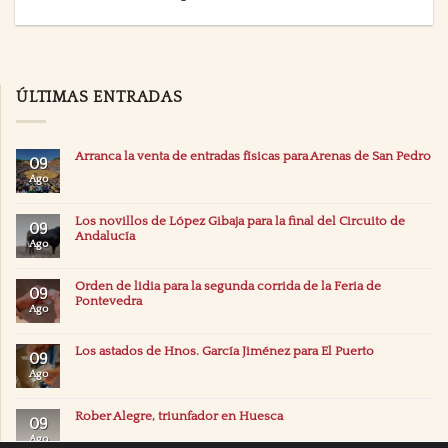
ÚLTIMAS ENTRADAS
Arranca la venta de entradas físicas para Arenas de San Pedro
09
Ago
Los novillos de López Gibaja para la final del Circuito de
09
Andalucía
Ago
Orden de lidia para la segunda corrida de la Feria de
09
Pontevedra
Ago
Los astados de Hnos. García Jiménez para El Puerto
09
Ago
Rober Alegre, triunfador en Huesca
09
Ago