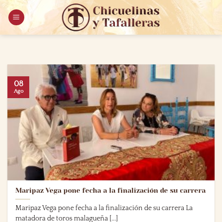
Saltar
al
contenido
08
Ago
Maripaz Vega pone fecha a la finalización de su carrera
Maripaz Vega pone fecha a la finalización de su carrera La
matadora de toros malagueña [...]