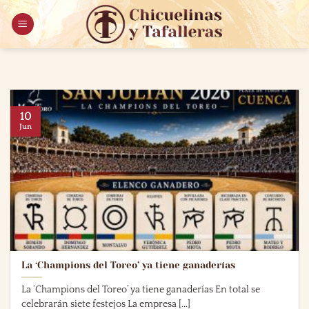
Saltar
al
contenido
10
Jun
La ‘Champions del Toreo’ ya tiene ganaderías
La ‘Champions del Toreo’ ya tiene ganaderías En total se
celebrarán siete festejos La empresa [...]