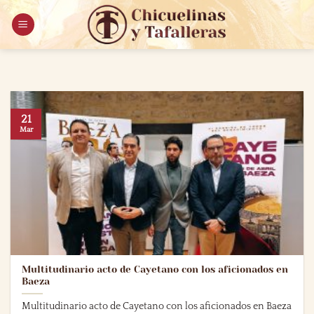
Saltar
al
contenido
21
Mar
Multitudinario acto de Cayetano con los aficionados en
Baeza
Multitudinario acto de Cayetano con los aficionados en Baeza