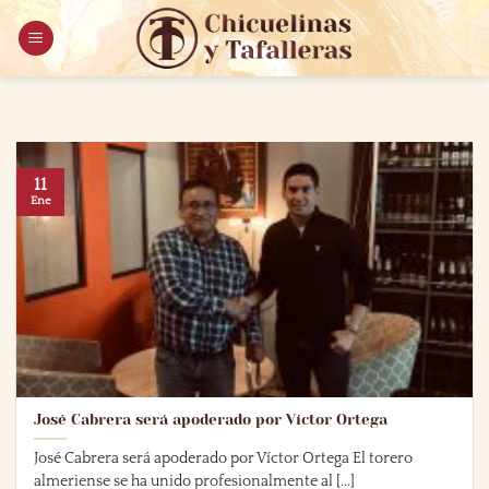
Saltar
al
contenido
11
Ene
José Cabrera será apoderado por Víctor Ortega
José Cabrera será apoderado por Víctor Ortega El torero
almeriense se ha unido profesionalmente al [...]