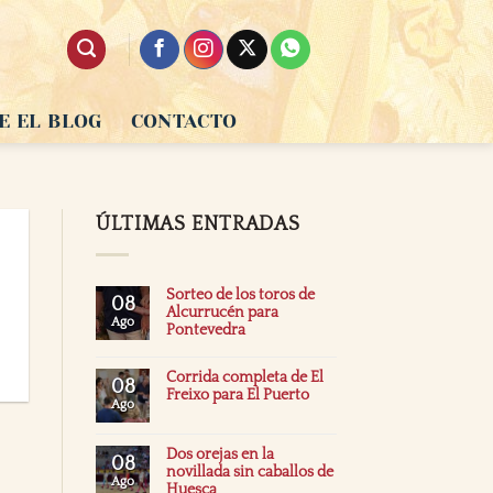
E EL BLOG
CONTACTO
ÚLTIMAS ENTRADAS
Sorteo de los toros de
08
Alcurrucén para
Ago
Pontevedra
Corrida completa de El
08
Freixo para El Puerto
Ago
Dos orejas en la
08
novillada sin caballos de
Ago
Huesca