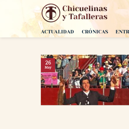
Saltar
al
contenido
ACTUALIDAD
CRÓNICAS
ENTR
26
May