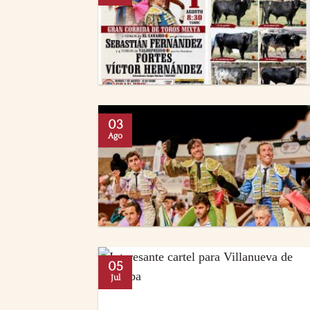
03
Ago
05
Jul