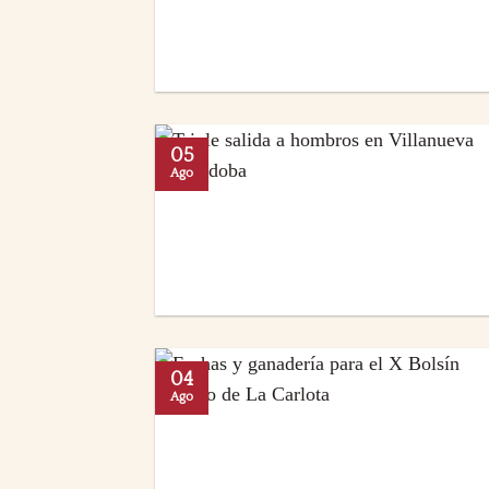
05
Ago
04
Ago