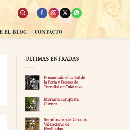
E EL BLOG
CONTACTO
ÚLTIMAS ENTRADAS
Presentado el cartel de
05
e
la Feria y Fiestas de
Ago
Torralba de Calatrava
Morante conquista
05
Cuenca
Ago
Semifinales del Circuito
05
Valenciano de
Ago
Novilladas