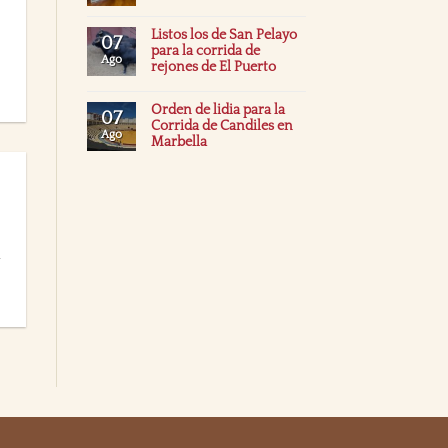
Listos los de San Pelayo
07
para la corrida de
Ago
rejones de El Puerto
Orden de lidia para la
07
Corrida de Candiles en
Ago
Marbella
a